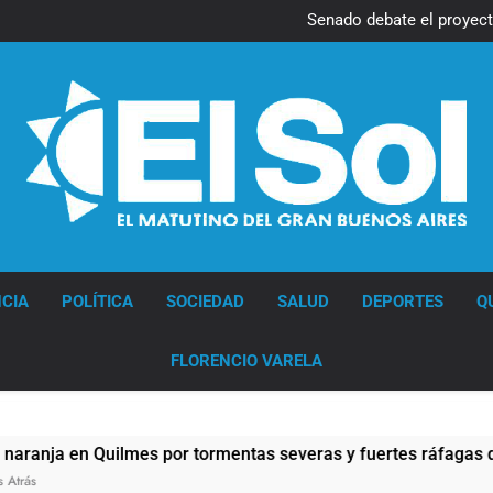
Senado debate el proyec
propiedad privada con foc
de
Diario EL SOL
CIA
POLÍTICA
SOCIEDAD
SALUD
DEPORTES
Q
FLORENCIO VARELA
 en Quilmes por tormentas severas y fuertes ráfagas de viento