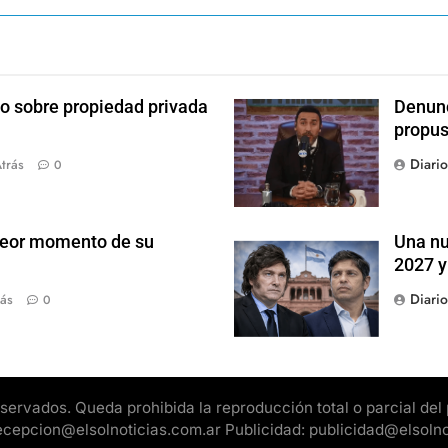
o sobre propiedad privada
Denunc
propus
Diari
trás
0
 peor momento de su
Una nu
2027 y
Diari
ás
0
rvados. Queda prohibida la reproducción total o parcial del pr
 recepcion@elsolnoticias.com.ar Publicidad: publicidad@elsoln