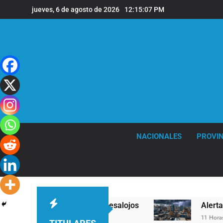
Saltar
jueves, 6 de agosto de 2026
12:15:08 PM
al
contenido
NACIONALES
PROVIN
vada con foco en los desalojos
Alerta naranja
11 Horas Atrás