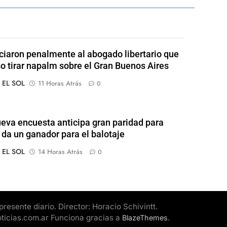
iaron penalmente al abogado libertario que
o tirar napalm sobre el Gran Buenos Aires
o EL SOL
11 Horas Atrás
0
eva encuesta anticipa gran paridad para
 da un ganador para el balotaje
o EL SOL
14 Horas Atrás
0
esente diario. Director: Horacio Schivintt.
oticias.com.ar Funciona gracias a
.
BlazeThemes