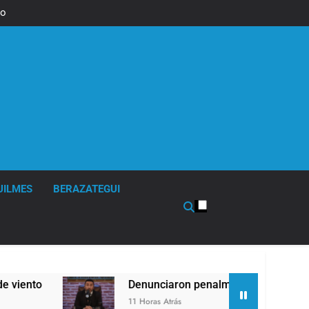
to sobre
o en los
salojos
UILMES
BERAZATEGUI
Denunciaron penalmente al abogado libertari
11 Horas Atrás