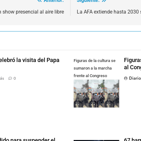
Anterior:
Siguiente:
show presencial al aire libre
La AFA extiende hasta 2030 
lebró la visita del Papa
Figura
Figuras de la cultura se
al Con
sumaron a la marcha
frente al Congreso
Diari
ás
0
contra la Ley de
Propiedad Privada
dido para suspender el
67 bar