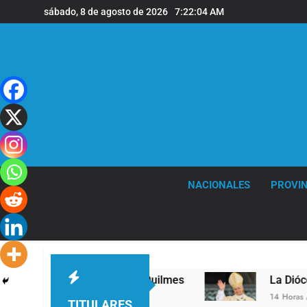
Saltar
sábado, 8 de agosto de 2026
7:22:04 AM
al
contenido
NACIONALES
PROVIN
er nivel en la sede de Quilmes
La Diócesis de
14 Horas Atrás
TITULARES