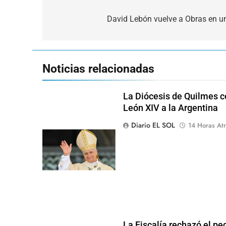
Navegación
de
David Lebón vuelve a Obras en un 
entradas
Noticias relacionadas
La Diócesis de Quilmes ce
León XIV a la Argentina
Diario EL SOL
14 Horas Atr
La Fiscalía rechazó el pe