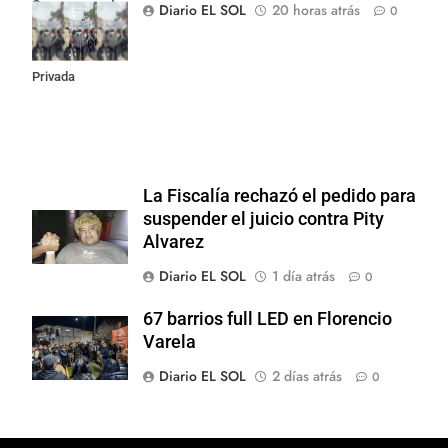
Congreso contra
Diario EL SOL
20 horas atrás
0
la Ley de
Propiedad
Privada
La Fiscalía rechazó el pedido para
suspender el juicio contra Pity
Alvarez
Diario EL SOL
1 día atrás
0
67 barrios full LED en Florencio
Varela
Diario EL SOL
2 días atrás
0