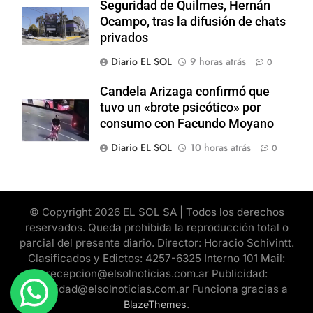
Seguridad de Quilmes, Hernán
Ocampo, tras la difusión de chats
privados
Diario EL SOL
9 horas atrás
0
Candela Arizaga confirmó que
tuvo un «brote psicótico» por
consumo con Facundo Moyano
Diario EL SOL
10 horas atrás
0
© Copyright 2026 EL SOL SA | Todos los derechos
reservados. Queda prohibida la reproducción total o
parcial del presente diario. Director: Horacio Schivintt.
Clasificados y Edictos: 4257-6325 Interno 101 Mail:
recepcion@elsolnoticias.com.ar Publicidad:
publicidad@elsolnoticias.com.ar Funciona gracias a
.
BlazeThemes