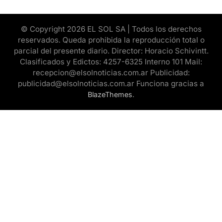
© Copyright 2026 EL SOL SA | Todos los derechos
reservados. Queda prohibida la reproducción total o
parcial del presente diario. Director: Horacio Schivintt.
Clasificados y Edictos: 4257-6325 Interno 101 Mail:
recepcion@elsolnoticias.com.ar Publicidad:
publicidad@elsolnoticias.com.ar Funciona gracias a
.
BlazeThemes