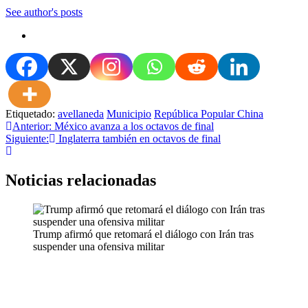
See author's posts
Etiquetado:
avellaneda
Municipio
República Popular China
Navegación
Anterior:
México avanza a los octavos de final
Siguiente:
Inglaterra también en octavos de final
de
entradas
Noticias relacionadas
Trump afirmó que retomará el diálogo con Irán tras
suspender una ofensiva militar