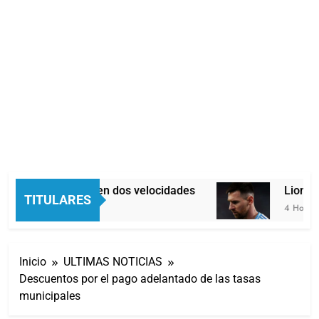
Economía en dos velocidades
Lionel M
TITULARES
3 Horas Atrás
4 Horas At
Inicio
ULTIMAS NOTICIAS
Descuentos por el pago adelantado de las tasas
municipales