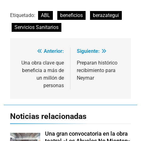
Etiquetado:
ABL
beneficios
berazategui
Servicios Sanitarios
Anterior:
Siguiente:
Navegación
de
Una obra clave que
Preparan histórico
beneficia a más de
recibimiento para
entradas
un millón de
Neymar
personas
Noticias relacionadas
Una gran convocatoria en la obra
teatral «Los Abuelos No Mienten»