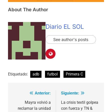
About The Author
Diario EL SOL
See author's posts
Etiquetado:
adb
futbol
Primera C
Anterior:
Siguiente:
Navegación
de
Mayra volvió a
La crisis textil golpea
reclamar la unidad
con fuerza y TN &