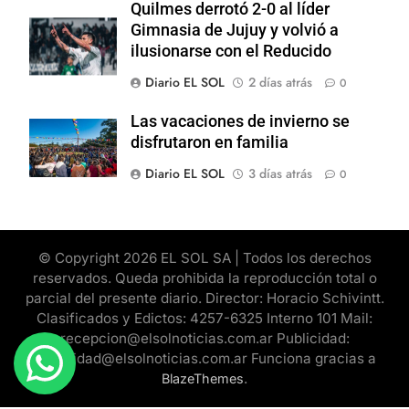
Quilmes derrotó 2-0 al líder
Gimnasia de Jujuy y volvió a
ilusionarse con el Reducido
Diario EL SOL
2 días atrás
0
Las vacaciones de invierno se
disfrutaron en familia
Diario EL SOL
3 días atrás
0
© Copyright 2026 EL SOL SA | Todos los derechos
reservados. Queda prohibida la reproducción total o
parcial del presente diario. Director: Horacio Schivintt.
Clasificados y Edictos: 4257-6325 Interno 101 Mail:
recepcion@elsolnoticias.com.ar Publicidad:
publicidad@elsolnoticias.com.ar Funciona gracias a
.
BlazeThemes