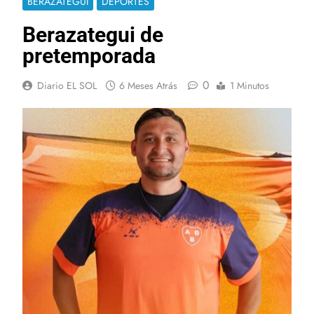
BERAZATEGUI
DEPORTES
Berazategui de
pretemporada
0
Diario EL SOL
6 Meses Atrás
1 Minutos