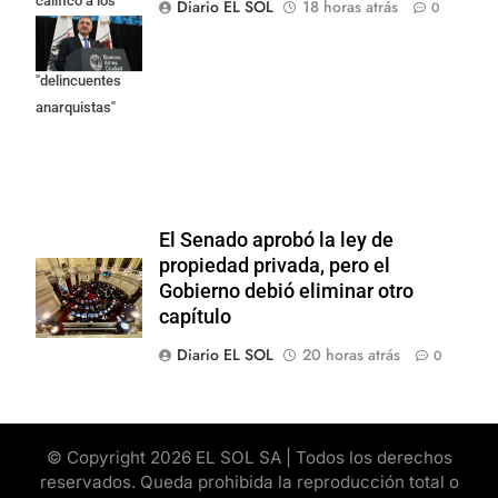
calificó a los
Diario EL SOL
18 horas atrás
0
responsables
como
"delincuentes
anarquistas"
El Senado aprobó la ley de
propiedad privada, pero el
Gobierno debió eliminar otro
capítulo
Diario EL SOL
20 horas atrás
0
© Copyright 2026 EL SOL SA | Todos los derechos
reservados. Queda prohibida la reproducción total o