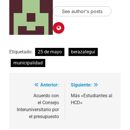
See author's posts
Etiquetado:
25 de mayo
berazategui
municipalidad
Anterior:
Siguiente:
Navegación
de
Acuerdo con
Más «Estudiantes al
el Consejo
HCD»
entradas
Interuniversitario por
el presupuesto