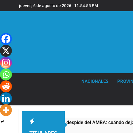
Saltar
jueves, 6 de agosto de 2026
11:54:56 PM
al
contenido
NACIONALES
PROVIN
El temporal se despide del AMBA: cuándo dejará de llover 
31 Minutos Atrás