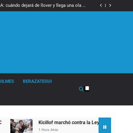
67 barrios full LED en Florencio Varela
: cuándo dejará de llover y llega una ola de
frío con mínimas cercanas a 1°C
ó contra la Ley de Propiedad Privada de Milei
eguridad de Quilmes, Hernán Ocampo, tras la
difusión de chats privados
67 barrios full LED en Florencio Varela
: cuándo dejará de llover y llega una ola de
frío con mínimas cercanas a 1°C
ó contra la Ley de Propiedad Privada de Milei
eguridad de Quilmes, Hernán Ocampo, tras la
difusión de chats privados
UILMES
BERAZATEGUI
Kicillof marchó contra la Ley de Propiedad Privada de Mil
1 Hora Atrás