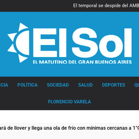
El temporal se despide del AMBA
Kicillof march
Renunció el subsecretario de S
El temporal se despide del AMBA
Kicillof march
Renunció el subsecretario de S
Diario EL SOL
CIA
POLÍTICA
SOCIEDAD
SALUD
DEPORTES
Q
FLORENCIO VARELA
y llega una ola de frío con mínimas cercanas a 1°C