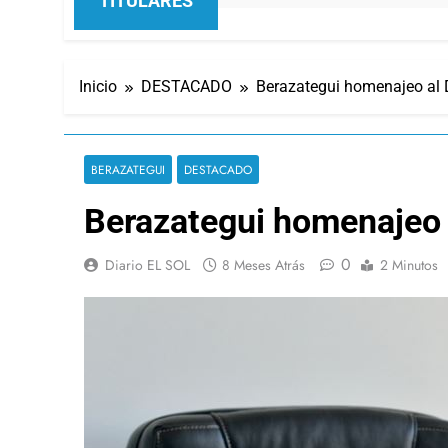
TITULARES
Inicio
DESTACADO
Berazategui homenajeo al D
BERAZATEGUI
DESTACADO
Berazategui homenajeo a
0
Diario EL SOL
8 Meses Atrás
2 Minutos