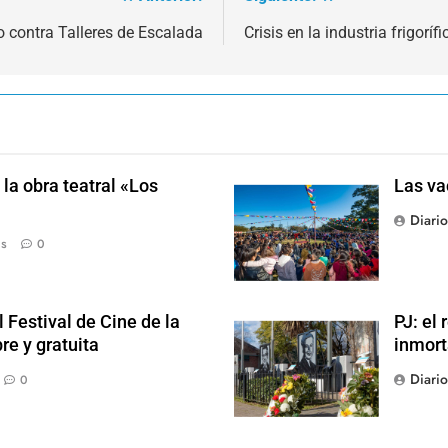
o contra Talleres de Escalada
Crisis en la industria frigor
la obra teatral «Los
Las va
Diari
ás
0
 Festival de Cine de la
PJ: el
re y gratuita
inmort
Diari
0