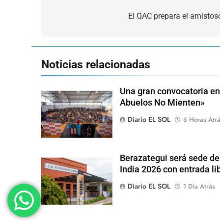
Navegación
de
El QAC prepara el amistos
entradas
Noticias relacionadas
Una gran convocatoria en 
Abuelos No Mienten»
Diario EL SOL
6 Horas Atr
Berazategui será sede del
India 2026 con entrada lib
Diario EL SOL
1 Día Atrás