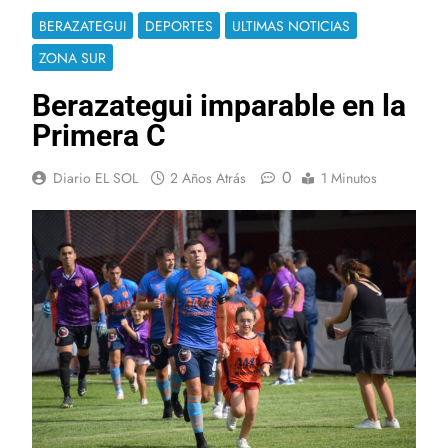
BERAZATEGUI
DEPORTES
ULTIMAS NOTICIAS
ZONA SUR
Berazategui imparable en la
Primera C
0
Diario EL SOL
2 Años Atrás
1 Minutos