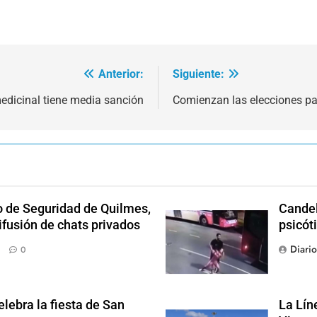
Anterior:
Siguiente:
edicinal tiene media sanción
Comienzan las elecciones p
o de Seguridad de Quilmes,
Candel
ifusión de chats privados
psicót
Diari
0
lebra la fiesta de San
La Lín