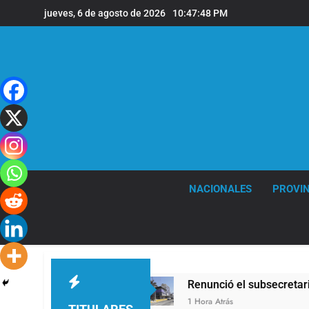
Saltar
jueves, 6 de agosto de 2026
10:47:49 PM
al
contenido
NACIONALES
PROVIN
ivada de Milei
Renunció el subsecretario de S
1 Hora Atrás