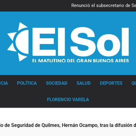
Kicillof march
Renunció el subsecretario de S
Candela Arizaga confirmó que
La Libertad Avanza consiguió l
Kicillof march
Renunció el subsecretario de S
Candela Arizaga confirmó que
La Libertad Avanza consiguió l
Diario EL SOL
CIA
POLÍTICA
SOCIEDAD
SALUD
DEPORTES
Q
FLORENCIO VARELA
eguridad de Quilmes, Hernán Ocampo, tras la difusión de chat