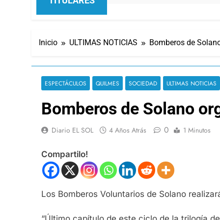
TITULARES
Inicio
ULTIMAS NOTICIAS
Bomberos de Solano 
ESPECTÁCULOS
QUILMES
SOCIEDAD
ULTIMAS NOTICIAS
Bomberos de Solano org
0
Diario EL SOL
4 Años Atrás
1 Minutos
Compartilo!
Los Bomberos Voluntarios de Solano realizará
“Último capítulo de este ciclo de la trilogía 