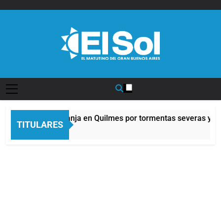
Saltar
al
contenido
Diario EL SOL
Alerta naranja en Quilmes por tormentas severas y fue
TITULARES
2 Horas Atrás