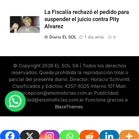
La Fiscalía rechazó el pedido para
suspender el juicio contra Pity
Alvarez
Diario EL SOL
1 día atrás
0
© Copyright 2026 EL SOL SA | Todos los derechos
reservados. Queda prohibida la reproducción total o
parcial del presente diario. Director: Horacio Schivintt.
Clasificados y Edictos: 4257-6325 Interno 101 Mail:
recepcion@elsolnoticias.com.ar Publicidad:
publicidad@elsolnoticias.com.ar Funciona gracias a
.
BlazeThemes