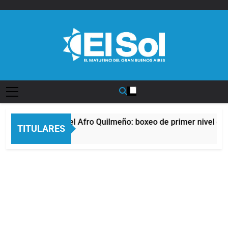
Saltar
al
contenido
Diario EL SOL
La noche del Afro Quilmeño: boxeo de primer nivel en l
TITULARES
12 Horas Atrás