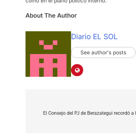
como en el plano político interno.
About The Author
Diario EL SOL
See author's posts
Navegación
de
El Consejo del PJ de Berazategui recordó a 
entradas