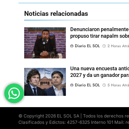
Noticias relacionadas
Denunciaron penalmente a
propuso tirar napalm sob
Diario EL SOL
2 Horas Atr
Una nueva encuesta antic
2027 y da un ganador para
Diario EL SOL
5 Horas Atr
© Copyright 2026 EL SOL SA | Todos los derechos rese
Clasificados y Edictos: 4257-6325 Interno 101 Mail: