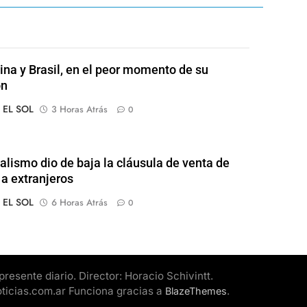
ina y Brasil, en el peor momento de su
ón
o EL SOL
3 Horas Atrás
0
ialismo dio de baja la cláusula de venta de
 a extranjeros
o EL SOL
6 Horas Atrás
0
esente diario. Director: Horacio Schivintt.
oticias.com.ar Funciona gracias a
.
BlazeThemes