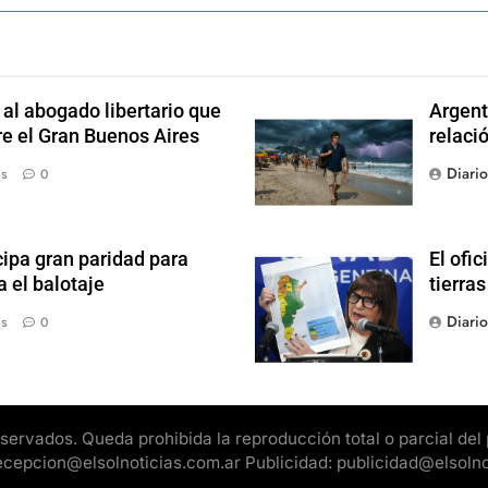
l abogado libertario que
Argent
re el Gran Buenos Aires
relaci
Diari
ás
0
ipa gran paridad para
El ofic
 el balotaje
tierras
Diari
ás
0
rvados. Queda prohibida la reproducción total o parcial del pr
 recepcion@elsolnoticias.com.ar Publicidad: publicidad@elsoln