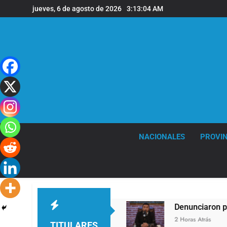
Saltar
jueves, 6 de agosto de 2026
3:13:04 AM
al
contenido
NACIONALES
PROVIN
 ráfagas de viento
Denunciaron penalmente al
2 Horas Atrás
TITULARES