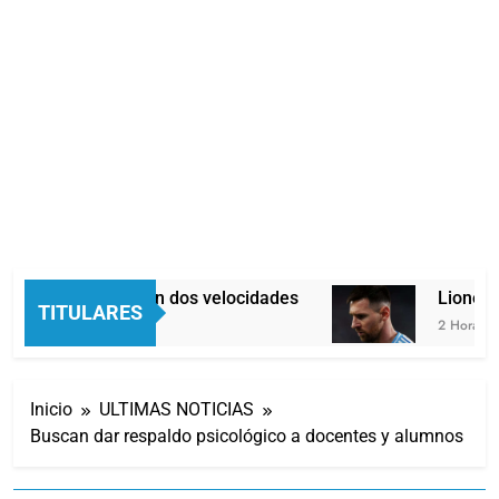
Economía en dos velocidades
Lionel M
TITULARES
1 Hora Atrás
2 Horas Atr
Inicio
ULTIMAS NOTICIAS
Buscan dar respaldo psicológico a docentes y alumnos