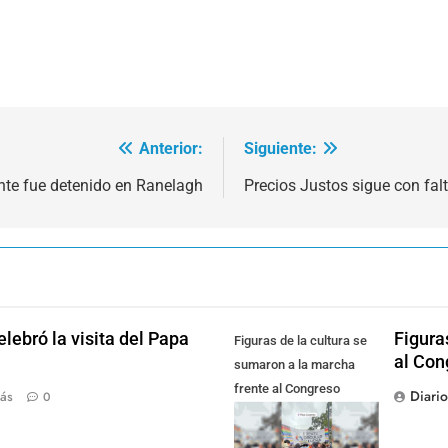
Anterior:
Siguiente:
nte fue detenido en Ranelagh
Precios Justos sigue con fal
lebró la visita del Papa
Figura
Figuras de la cultura se
al Con
sumaron a la marcha
frente al Congreso
Diari
ás
0
contra la Ley de
Propiedad Privada