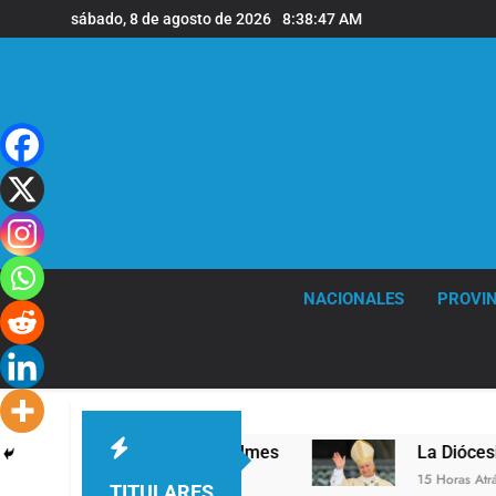
Saltar
sábado, 8 de agosto de 2026
8:38:48 AM
al
contenido
NACIONALES
PROVIN
 sede de Quilmes
La Diócesis de Quilmes celeb
15 Horas Atrás
TITULARES