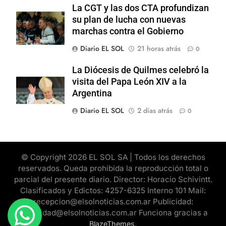
La CGT y las dos CTA profundizan
su plan de lucha con nuevas
marchas contra el Gobierno
Diario EL SOL
21 horas atrás
0
La Diócesis de Quilmes celebró la
visita del Papa León XIV a la
Argentina
Diario EL SOL
2 días atrás
0
© Copyright 2026 EL SOL SA | Todos los derechos
reservados. Queda prohibida la reproducción total o
parcial del presente diario. Director: Horacio Schivintt.
Clasificados y Edictos: 4257-6325 Interno 101 Mail:
recepcion@elsolnoticias.com.ar Publicidad:
publicidad@elsolnoticias.com.ar Funciona gracias a
.
BlazeThemes