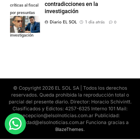
contradicciones en la
críticas al fiscal
investigación
por presuntas
contradicciones
Diario EL SOL
1 día atrás
0
en la
investigación
© Copyright 2026 EL SOL SA | Todos los derechos
reservados. Queda prohibida la reproducción total o
parcial del presente diario. Director: Horacio Schivintt.
Clasificados y Edictos: 4257-6325 Interno 101 Mail:
recepcion@elsolnoticias.com.ar Publicidad:
publicidad@elsolnoticias.com.ar Funciona gracias a
.
BlazeThemes