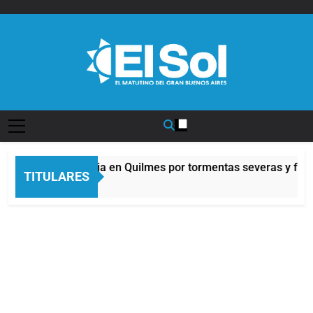
Saltar
al
contenido
Diario EL SOL
Alerta naranja en Quilmes por tormentas severas y fuert
TITULARES
5 Horas Atrás