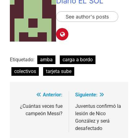
Diario EL SOL
See author's posts
Etiquetado:
amba
carga a bordo
colectivos
tarjeta sube
Anterior:
Siguiente:
Navegación
de
¿Cuántas veces fue
Juventus confirmó la
campeón Messi?
lesión de Nico
entradas
González y será
desafectado