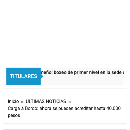
oche del Afro Quilmeño: boxeo de primer nivel en la sede de Q
TITULARES
as Atrás
Inicio
ULTIMAS NOTICIAS
Carga a Bordo: ahora se pueden acreditar hasta 40.000
pesos