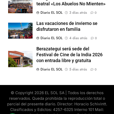
teatral «Los Abuelos No Mienten»
Diario EL SOL
3 días atrás
0
Las vacaciones de invierno se
disfrutaron en familia
Diario EL SOL
4 días atrás
0
Berazategui será sede del
Festival de Cine de la India 2026
con entrada libre y gratuita
Diario EL SOL
5 días atrás
0
© Copyright 2026 EL SOL SA | Todos los derechos
reservados. Queda prohibida la reproducción total o
parcial del presente diario. Director: Horacio Schivintt.
Clasificados y Edictos: 4257-6325 Interno 101 Mail: