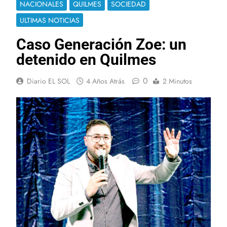
NACIONALES
QUILMES
SOCIEDAD
ULTIMAS NOTICIAS
Caso Generación Zoe: un
detenido en Quilmes
0
Diario EL SOL
4 Años Atrás
2 Minutos