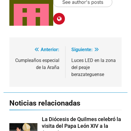
See author's posts
Anterior:
Siguiente:
Navegación
de
Cumpleaños especial
Luces LED en la zona
de la Araña
del peaje
entradas
berazateguense
Noticias relacionadas
La Diócesis de Quilmes celebró la
visita del Papa León XIV a la