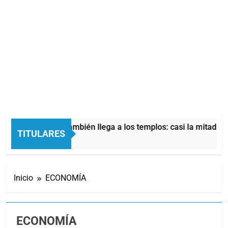
 económica también llega a los templos: casi la mitad de quien
TITULARES
 Atrás
Inicio
ECONOMÍA
ECONOMÍA