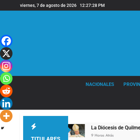
Saltar
viernes, 7 de agosto de 2026
12:27:28 PM
al
contenido
NACIONALES
PROVIN
 sede de Quilmes
La Diócesis de Quilmes celeb
9 Horas Atrás
TITULARES