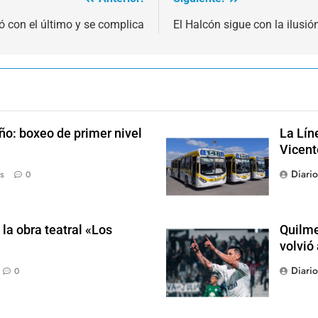
ó con el último y se complica
El Halcón sigue con la ilusi
ño: boxeo de primer nivel
La Lín
Vicent
Diari
s
0
la obra teatral «Los
Quilme
volvió
Diari
0