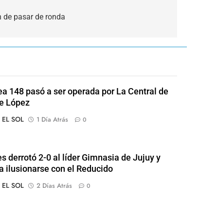
ón de pasar de ronda
ea 148 pasó a ser operada por La Central de
e López
o EL SOL
1 Día Atrás
0
s derrotó 2-0 al líder Gimnasia de Jujuy y
 a ilusionarse con el Reducido
o EL SOL
2 Días Atrás
0