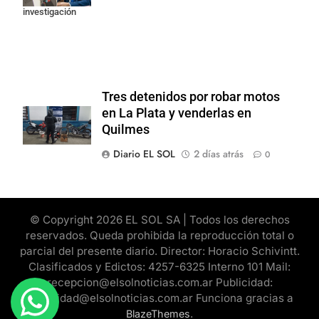
investigación
Tres detenidos por robar motos
en La Plata y venderlas en
Quilmes
Diario EL SOL
2 días atrás
0
© Copyright 2026 EL SOL SA | Todos los derechos
reservados. Queda prohibida la reproducción total o
parcial del presente diario. Director: Horacio Schivintt.
Clasificados y Edictos: 4257-6325 Interno 101 Mail:
recepcion@elsolnoticias.com.ar Publicidad:
publicidad@elsolnoticias.com.ar Funciona gracias a
.
BlazeThemes