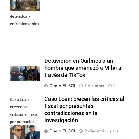
Propiedad
Privada: hubo
detenidos y
enfrentamientos
Detuvieron en Quilmes a un
hombre que amenazó a Milei a
través de TikTok
Diario EL SOL
1 día atrás
0
Caso Loan: crecen las críticas al
Caso Loan:
fiscal por presuntas
crecen las
contradicciones en la
críticas al fiscal
investigación
por presuntas
contradicciones
Diario EL SOL
2 días atrás
0
en la