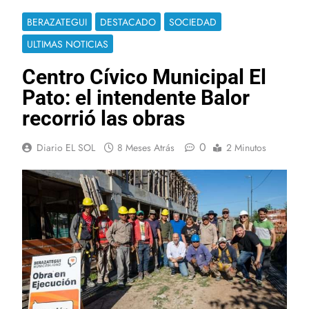
BERAZATEGUI
DESTACADO
SOCIEDAD
ULTIMAS NOTICIAS
Centro Cívico Municipal El
Pato: el intendente Balor
recorrió las obras
0
Diario EL SOL
8 Meses Atrás
2 Minutos