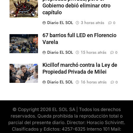
Gobierno debió eliminar otro
capítulo
Diario EL SOL
3 horas atrás
0
67 barrios full LED en Florencio
Varela
Diario EL SOL
15 horas atrás
0
Kicillof marchó contra la Ley de
Propiedad Privada de Milei
Diario EL SOL
16 horas atrás
0
© Copyright 2026 EL SOL SA | Todos los derechos
reservados. Queda prohibida la reproducción total o
parcial del presente diario. Director: Horacio Schivintt.
Clasificados y Edictos: 4257-6325 Interno 101 Mail: