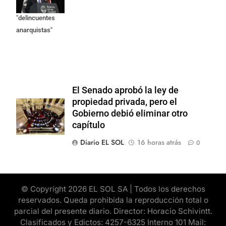
como
"delincuentes
anarquistas"
El Senado aprobó la ley de
propiedad privada, pero el
Gobierno debió eliminar otro
capítulo
Diario EL SOL
16 horas atrás
0
© Copyright 2026 EL SOL SA | Todos los derechos
reservados. Queda prohibida la reproducción total o
parcial del presente diario. Director: Horacio Schivintt.
Clasificados y Edictos: 4257-6325 Interno 101 Mail: