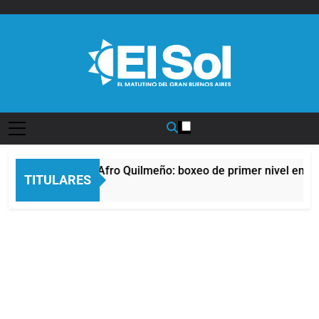
Saltar
al
contenido
Diario EL SOL
La noche del Afro Quilmeño: boxeo de primer nivel en la 
TITULARES
8 Horas Atrás