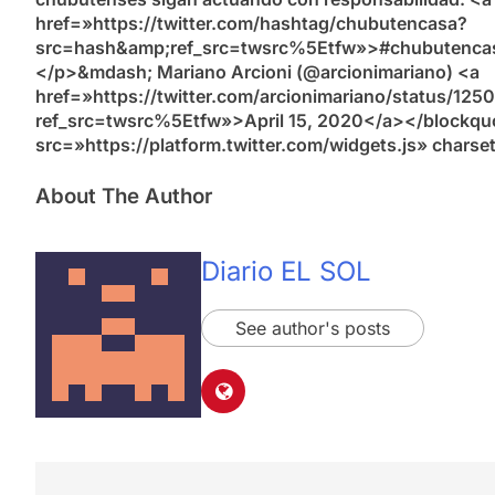
href=»https://twitter.com/hashtag/chubutencasa?
src=hash&amp;ref_src=twsrc%5Etfw»>#chubutenca
</p>&mdash; Mariano Arcioni (@arcionimariano) <a
href=»https://twitter.com/arcionimariano/status/1
ref_src=twsrc%5Etfw»>April 15, 2020</a></blockquo
src=»https://platform.twitter.com/widgets.js» charse
About The Author
Diario EL SOL
See author's posts