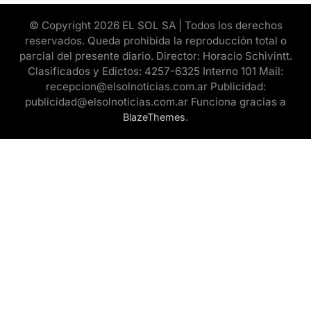
© Copyright 2026 EL SOL SA | Todos los derechos
reservados. Queda prohibida la reproducción total o
parcial del presente diario. Director: Horacio Schivintt.
Clasificados y Edictos: 4257-6325 Interno 101 Mail:
recepcion@elsolnoticias.com.ar Publicidad:
publicidad@elsolnoticias.com.ar Funciona gracias a
.
BlazeThemes