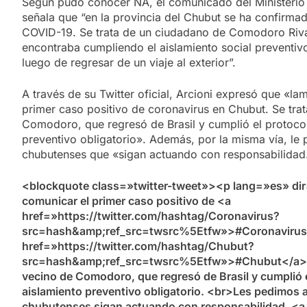
Según pudo conocer NA, el comunicado del Ministerio 
señala que “en la provincia del Chubut se ha confirma
COVID-19. Se trata de un ciudadano de Comodoro Riv
encontraba cumpliendo el aislamiento social preventiv
luego de regresar de un viaje al exterior”.
A través de su Twitter oficial, Arcioni expresó que «l
primer caso positivo de coronavirus en Chubut. Se tra
Comodoro, que regresó de Brasil y cumplió el protoco
preventivo obligatorio». Además, por la misma vía, le p
chubutenses que «sigan actuando con responsabilida
<blockquote class=»twitter-tweet»><p lang=»es» di
comunicar el primer caso positivo de <a
href=»https://twitter.com/hashtag/Coronavirus?
src=hash&amp;ref_src=twsrc%5Etfw»>#Coronavirus
href=»https://twitter.com/hashtag/Chubut?
src=hash&amp;ref_src=twsrc%5Etfw»>#Chubut</a>. 
vecino de Comodoro, que regresó de Brasil y cumplió 
aislamiento preventivo obligatorio. <br>Les pedimos a
chubutenses sigan actuando con responsabilidad. <a