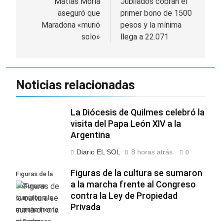
de
Matías Morla
Jubilados cobran el
aseguró que
primer bono de 1500
entradas
Maradona «murió
pesos y la mínima
solo»
llega a 22.071
Noticias relacionadas
La Diócesis de Quilmes celebró la
visita del Papa León XIV a la
Argentina
Diario EL SOL
8 horas atrás
0
Figuras de la cultura se sumaron
Figuras de la
a la marcha frente al Congreso
cultura se
contra la Ley de Propiedad
sumaron a la
Privada
marcha frente