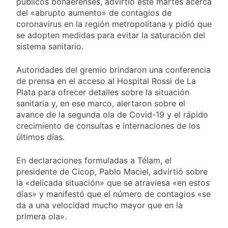
públicos bonaerenses, advirtió este martes acerca
y rechazó el pedido
1 Día Atrás
del peronismo de
del «abrupto aumento» de contagios de
Masiva movilización
girar el proyecto a
coronavirus en la región metropolitana y pidió que
al Congreso contra el
comisión
se adopten medidas para evitar la saturación del
proyecto oficial de
1 Día Atrás
Ley de Propiedad
sistema sanitario.
La Diócesis de
Privada
Quilmes celebra la
Autoridades del gremio brindaron una conferencia
fiesta de San
1 Día Atrás
Cayetano
de prensa en el acceso al Hospital Rossi de La
La Línea 148 pasó a
Plata para ofrecer detalles sobre la situación
ser operada por La
sanitaria y, en ese marco, alertaron sobre el
Central de Vicente
1 Día Atrás
López
avance de la segunda ola de Covid-19 y el rápido
crecimiento de consultas e internaciones de los
últimos días.
En declaraciones formuladas a Télam, el
presidente de Cicop, Pablo Maciel, advirtió sobre
la «delicada situación» que se atraviesa «en estos
días» y manifestó que el número de contagios «se
da a una velocidad mucho mayor que en la
primera ola».