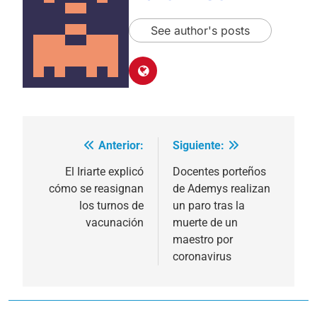
See author's posts
Anterior:
Siguiente:
Navegación
de
El Iriarte explicó
Docentes porteños
cómo se reasignan
de Ademys realizan
entradas
los turnos de
un paro tras la
vacunación
muerte de un
maestro por
coronavirus