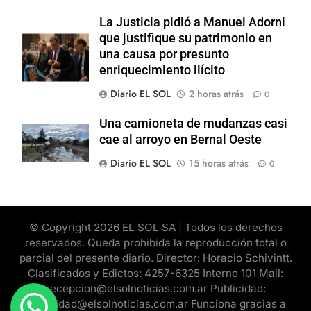
La Justicia pidió a Manuel Adorni
que justifique su patrimonio en
una causa por presunto
enriquecimiento ilícito
Diario EL SOL
2 horas atrás
0
Una camioneta de mudanzas casi
cae al arroyo en Bernal Oeste
Diario EL SOL
15 horas atrás
0
© Copyright 2026 EL SOL SA | Todos los derechos
reservados. Queda prohibida la reproducción total o
parcial del presente diario. Director: Horacio Schivintt.
Clasificados y Edictos: 4257-6325 Interno 101 Mail:
recepcion@elsolnoticias.com.ar Publicidad:
publicidad@elsolnoticias.com.ar Funciona gracias a