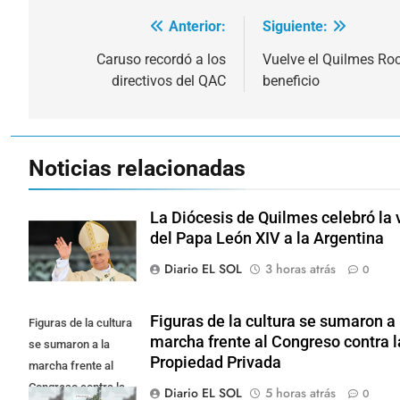
Anterior:
Siguiente:
Navegación
de
Caruso recordó a los
Vuelve el Quilmes Roc
directivos del QAC
beneficio
entradas
Noticias relacionadas
La Diócesis de Quilmes celebró la v
del Papa León XIV a la Argentina
Diario EL SOL
3 horas atrás
0
Figuras de la cultura se sumaron a 
Figuras de la cultura
marcha frente al Congreso contra l
se sumaron a la
Propiedad Privada
marcha frente al
Congreso contra la
Diario EL SOL
5 horas atrás
0