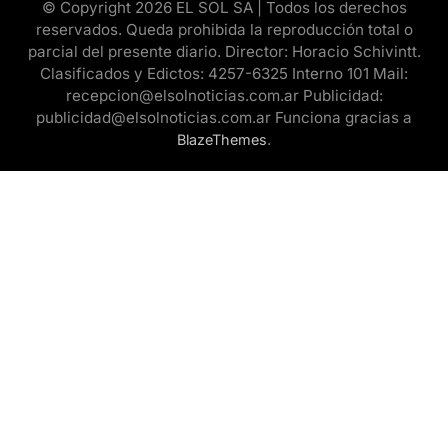
© Copyright 2026 EL SOL SA | Todos los derechos
reservados. Queda prohibida la reproducción total o
parcial del presente diario. Director: Horacio Schivintt.
Clasificados y Edictos: 4257-6325 Interno 101 Mail:
recepcion@elsolnoticias.com.ar Publicidad:
publicidad@elsolnoticias.com.ar Funciona gracias a
.
BlazeThemes