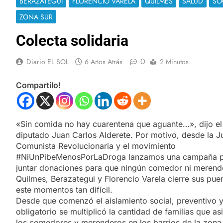
BERAZATEGUI
FLORENCIO VARELA
QUILMES
SALUD
SO
ZONA SUR
Colecta solidaria
0
Diario EL SOL
6 Años Atrás
2 Minutos
Compartilo!
«Sin comida no hay cuarentena que aguante…», dijo el
diputado Juan Carlos Alderete. Por motivo, desde la 
Comunista Revolucionaria y el movimiento
#NiUnPibeMenosPorLaDroga lanzamos una campaña 
juntar donaciones para que ningún comedor ni merend
Quilmes, Berazategui y Florencio Varela cierre sus pue
este momentos tan difícil.
Desde que comenzó el aislamiento social, preventivo 
obligatorio se multiplicó la cantidad de familias que as
los comedores y merenderos en los barrios de la zona