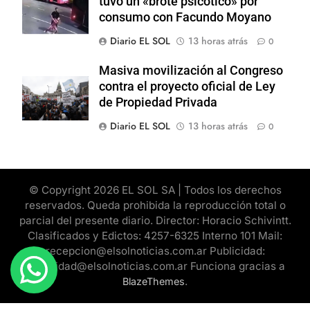
tuvo un «brote psicótico» por
consumo con Facundo Moyano
Diario EL SOL
13 horas atrás
0
Masiva movilización al Congreso
contra el proyecto oficial de Ley
de Propiedad Privada
Diario EL SOL
13 horas atrás
0
© Copyright 2026 EL SOL SA | Todos los derechos
reservados. Queda prohibida la reproducción total o
parcial del presente diario. Director: Horacio Schivintt.
Clasificados y Edictos: 4257-6325 Interno 101 Mail:
recepcion@elsolnoticias.com.ar Publicidad:
publicidad@elsolnoticias.com.ar Funciona gracias a
.
BlazeThemes