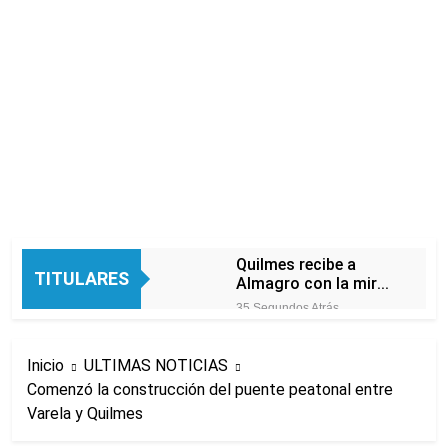
Quilmes recibe a
TITULARES
Almagro con la mira
puesta en el Reducido
35 Segundos Atrás
La crisis económica
también llega a los
Inicio
ULTIMAS NOTICIAS
templos: casi la
13 Horas Atrás
mitad de quienes
Comenzó la construcción del puente peatonal entre
Economía en dos
buscan ayuda pide
Varela y Quilmes
velocidades
alimentos, dinero o
19 Horas Atrás
trabajo