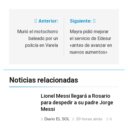
protesta contra la
3 Días Atrás
Ley de Propiedad
La Fiscalía rechazó el
Privada: hubo
pedido para
detenidos y
Anterior:
Siguiente:
Navegación
suspender el juicio
3 Días Atrás
enfrentamientos
contra Pity Alvarez
67 barrios full LED en
de
Murió el motochorro
Mayra pidió mejorar
Florencio Varela
baleado por un
el servicio de Edesur
entradas
3 Días Atrás
policía en Varela
«antes de avanzar en
El temporal se
nuevos aumentos»
despide del AMBA:
cuándo dejará de
3 Días Atrás
llover y llega una ola
de frío con mínimas
cercanas a 1°C
Noticias relacionadas
Lionel Messi llegará a Rosario
para despedir a su padre Jorge
Messi
Diario EL SOL
20 horas atrás
0