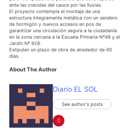
marcha frente al
2 Días Atrás
ante las crecidas del cauce por las lluvias.
Congreso contra la
Nueva jornada
El proyecto contempla el montaje de una
Ley de Propiedad
negativa para los
Privada
estructura íntegramente metálica con un sendero
activos argentinos:
2 Días Atrás
de hormigón y nuevos accesos en pos de
cayeron las acciones
Jorge Macri condenó
garantizar una circulación segura a la ciudadanía
en Wall Street y el
los disturbios frente
riesgo país quedó al
en la zona cercana a la Escuela Primaria Nº48 y el
al Congreso y
2 Días Atrás
borde de los 450
Jardín Nº 928.
calificó a los
Día Internacional de
puntos
Estipulan un plazo de obra de alrededor de 60
responsables como
la Cerveza: los tres
«delincuentes
días.
secretos para
2 Días Atrás
anarquistas»
servirla
El frío polar se
correctamente
About The Author
instala en Buenos
Aires: mejora el
2 Días Atrás
tiempo y llegan las
Día de San Cayetano:
temperaturas más
Diario EL SOL
por qué se celebra
bajas de la semana
cada 7 de agosto y
2 Días Atrás
qué representa para
El Senado aprobó la
See author's posts
los argentinos
ley de propiedad
privada, pero el
2 Días Atrás
Gobierno debió
Incidentes frente al
eliminar otro capítulo
Congreso durante la