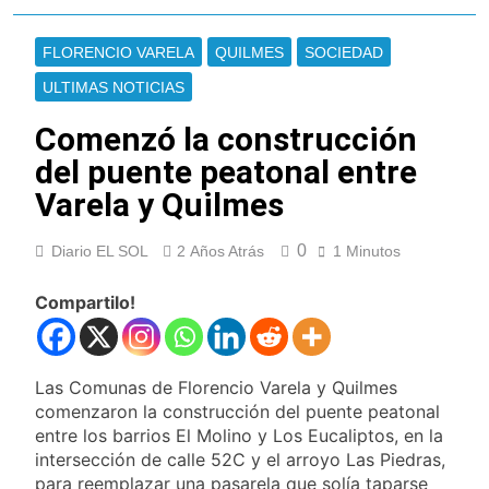
Lionel Messi llegará a
Rosario para
FLORENCIO VARELA
QUILMES
SOCIEDAD
despedir a su padre
20 Horas Atrás
Jorge Messi
Murió Jorge Messi,
ULTIMAS NOTICIAS
padre de Lionel
Messi, a los 68 años
Comenzó la construcción
24 Horas Atrás
Thiago Medina fue
del puente peatonal entre
imputado
Varela y Quilmes
formalmente por
1 Día Atrás
abuso sexual
La CGT y las dos
0
Diario EL SOL
2 Años Atrás
CTA profundizan su
1 Minutos
plan de lucha con
1 Día Atrás
nuevas marchas
Compartilo!
La noche del Afro
contra el Gobierno
Quilmeño: boxeo de
primer nivel en la sede
2 Días Atrás
de Quilmes
La Diócesis de
Las Comunas de Florencio Varela y Quilmes
Quilmes celebró la
comenzaron la construcción del puente peatonal
visita del Papa León
2 Días Atrás
entre los barrios El Molino y Los Eucaliptos, en la
XIV a la Argentina
Figuras de la cultura
intersección de calle 52C y el arroyo Las Piedras,
se sumaron a la
para reemplazar una pasarela que solía taparse