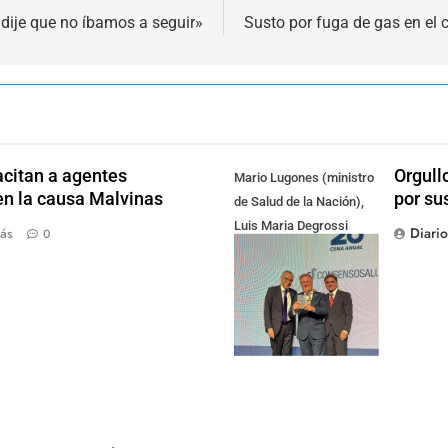
dije que no íbamos a seguir»
Susto por fuga de gas en el 
citan a agentes
Orgull
Mario Lugones (ministro
en la causa Malvinas
por su
de Salud de la Nación),
Luis Maria Degrossi
Diari
ás
0
(Presidente de Apres
Salud) y Cristian Mazza
(Presidente de ALAMI)