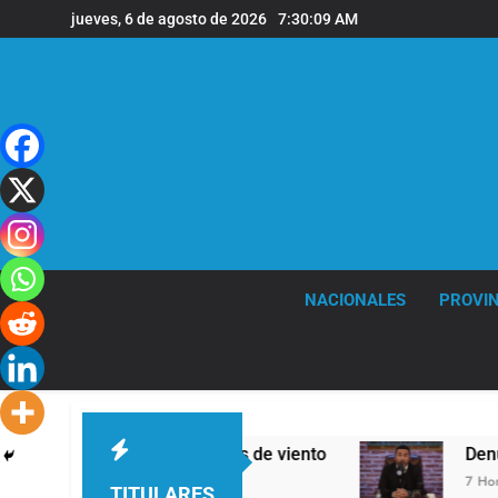
Saltar
jueves, 6 de agosto de 2026
7:30:10 AM
al
contenido
NACIONALES
PROVIN
s y fuertes ráfagas de viento
Denunciaron pe
7 Horas Atrás
TITULARES