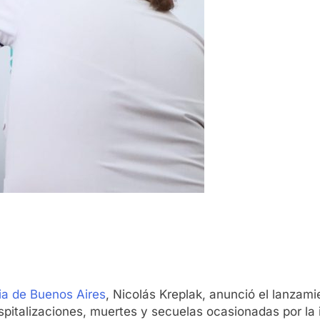
cia de Buenos Aires
, Nicolás Kreplak, anunció el lanzam
italizaciones, muertes y secuelas ocasionadas por la in