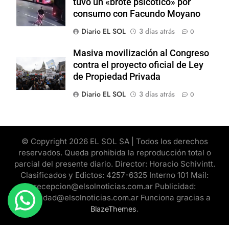
tuvo un «brote psicótico» por
consumo con Facundo Moyano
Diario EL SOL
3 días atrás
0
Masiva movilización al Congreso
contra el proyecto oficial de Ley
de Propiedad Privada
Diario EL SOL
3 días atrás
0
© Copyright 2026 EL SOL SA | Todos los derechos
reservados. Queda prohibida la reproducción total o
parcial del presente diario. Director: Horacio Schivintt.
Clasificados y Edictos: 4257-6325 Interno 101 Mail:
recepcion@elsolnoticias.com.ar Publicidad:
publicidad@elsolnoticias.com.ar Funciona gracias a
.
BlazeThemes