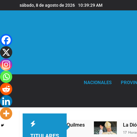
Saltar
sábado, 8 de agosto de 2026
10:39:29 AM
al
contenido
NACIONALES
PROVIN
mer nivel en la sede de Quilmes
La Diócesis d
17 Horas Atrás
TITULARES