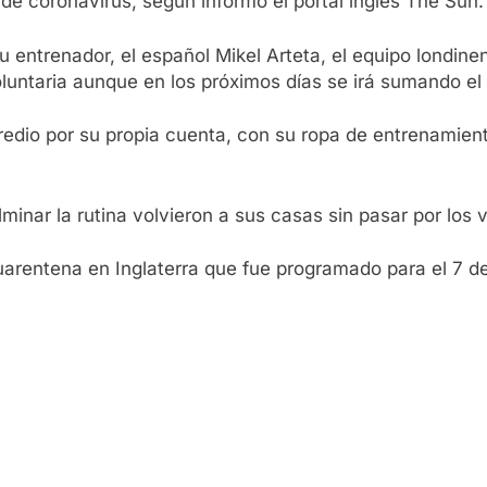
 de coronavirus, según informó el portal inglés The Sun.
u entrenador, el español Mikel Arteta, el equipo londine
untaria aunque en los próximos días se irá sumando el r
l predio por su propia cuenta, con su ropa de entrenami
minar la rutina volvieron a sus casas sin pasar por los 
uarentena en Inglaterra que fue programado para el 7 d