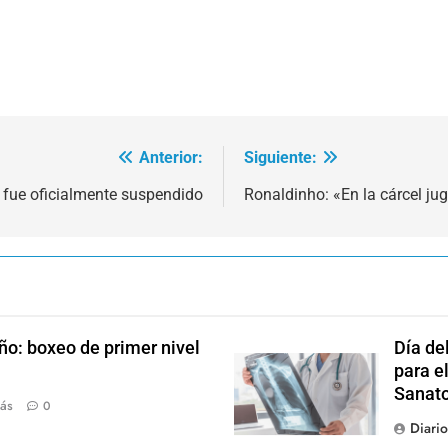
Anterior:
Siguiente:
 fue oficialmente suspendido
Ronaldinho: «En la cárcel ju
ño: boxeo de primer nivel
Día de
para el
Sanato
ás
0
Diari