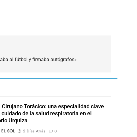
gaba al fútbol y firmaba autógrafos»
l Cirujano Torácico: una especialidad clave
 cuidado de la salud respiratoria en el
rio Urquiza
o EL SOL
2 Días Atrás
0