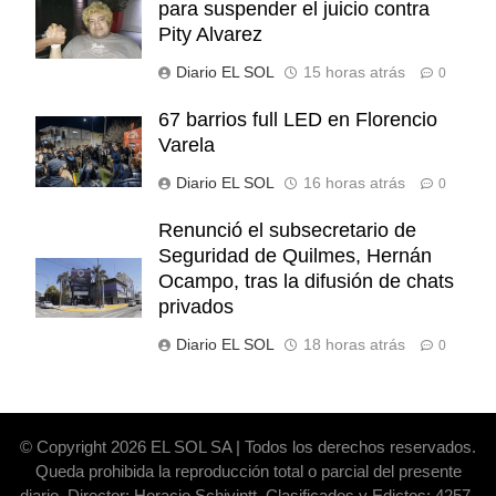
para suspender el juicio contra
Pity Alvarez
Diario EL SOL
15 horas atrás
0
67 barrios full LED en Florencio
Varela
Diario EL SOL
16 horas atrás
0
Renunció el subsecretario de
Seguridad de Quilmes, Hernán
Ocampo, tras la difusión de chats
privados
Diario EL SOL
18 horas atrás
0
© Copyright 2026 EL SOL SA | Todos los derechos reservados.
Queda prohibida la reproducción total o parcial del presente
diario. Director: Horacio Schivintt. Clasificados y Edictos: 4257-