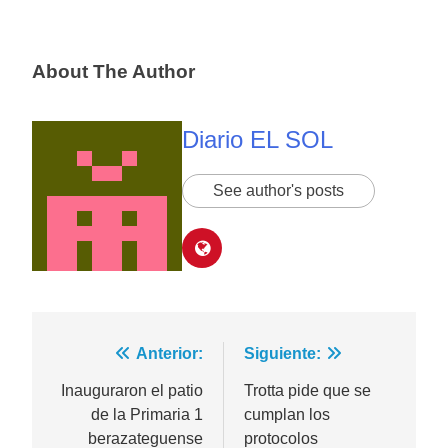
About The Author
Diario EL SOL
See author's posts
Navegación
Anterior:
Siguiente:
de
Inauguraron el patio
Trotta pide que se
de la Primaria 1
cumplan los
entradas
berazateguense
protocolos