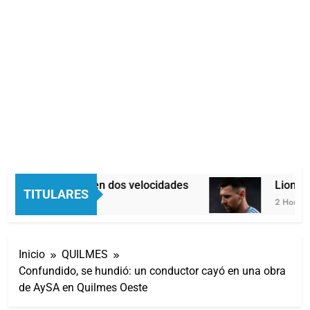
Economía en dos velocidades
Lionel M
TITULARES
1 Hora Atrás
2 Horas Atr
Inicio
QUILMES
Confundido, se hundió: un conductor cayó en una obra
de AySA en Quilmes Oeste