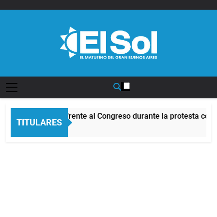
Saltar
al
contenido
Diario EL SOL
Incidentes frente al Congreso durante la protesta cont
TITULARES
7 Horas Atrás