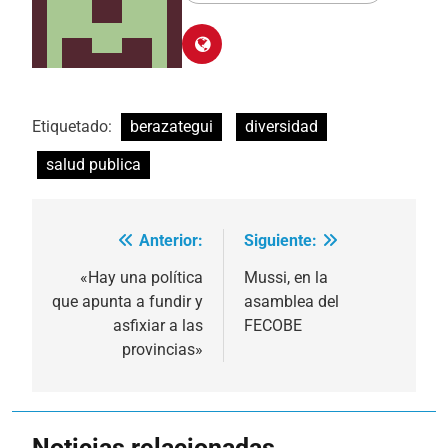
Etiquetado:
berazategui
diversidad
salud publica
Anterior:
Siguiente:
Navegación
de
«Hay una política
Mussi, en la
que apunta a fundir y
asamblea del
entradas
asfixiar a las
FECOBE
provincias»
Noticias relacionadas