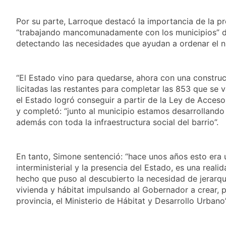
provincias bajo alerta
Senado debate el
meteorológica
proyecto sobre
Por su parte, Larroque destacó la importancia de la pr
propiedad privada
18 Horas Atrás
“trabajando mancomunadamente con los municipios” 
con foco en los
Día del Cirujano
detectando las necesidades que ayudan a ordenar el ni
desalojos
Torácico: una
especialidad clave
18 Horas Atrás
para el cuidado de la
Alerta naranja en
“El Estado vino para quedarse, ahora con una construc
salud respiratoria en
Quilmes por
licitadas las restantes para completar las 853 que se v
el Sanatorio Urquiza
tormentas severas y
1 Día Atrás
el Estado logró conseguir a partir de la Ley de Acceso
fuertes ráfagas de
Denunciaron
y completó: “junto al municipio estamos desarrolland
viento
penalmente al
además con toda la infraestructura social del barrio”.
abogado libertario
1 Día Atrás
que propuso tirar
napalm sobre el Gran
Buenos Aires
En tanto, Simone sentenció: “hace unos años esto era u
interministerial y la presencia del Estado, es una real
hecho que puso al descubierto la necesidad de jerarqui
vivienda y hábitat impulsando al Gobernador a crear, po
provincia, el Ministerio de Hábitat y Desarrollo Urbano”