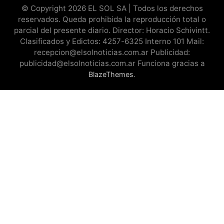
© Copyright 2026 EL SOL SA | Todos los derechos
reservados. Queda prohibida la reproducción total o
parcial del presente diario. Director: Horacio Schivintt.
Clasificados y Edictos: 4257-6325 Interno 101 Mail:
recepcion@elsolnoticias.com.ar Publicidad:
publicidad@elsolnoticias.com.ar Funciona gracias a
.
BlazeThemes