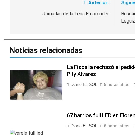
Anterior:
Siguie
Navegación
de
Jornadas de la Feria Emprender
Buscan
Legui
entradas
Noticias relacionadas
La Fiscalía rechazó el pedid
Pity Alvarez
Diario EL SOL
5 horas atrás
67 barrios full LED en Flore
Diario EL SOL
6 horas atrás