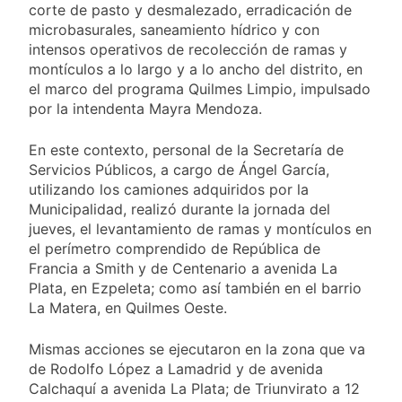
miércoles 5 de
corte de pasto y desmalezado, erradicación de
18 Horas Atrás
agosto: vuelve el frío
microbasurales, saneamiento hídrico y con
Confirmaron la visita
polar al AMBA
del papa León XIV a la
intensos operativos de recolección de ramas y
Argentina
montículos a lo largo y a lo ancho del distrito, en
18 Horas Atrás
el marco del programa Quilmes Limpio, impulsado
Quilmes recibe a
Gimnasia de Jujuy con
por la intendenta Mayra Mendoza.
la necesidad de volver
19 Horas Atrás
al triunfo
Caso Loan: crecen
En este contexto, personal de la Secretaría de
las críticas al fiscal
Servicios Públicos, a cargo de Ángel García,
por presuntas
utilizando los camiones adquiridos por la
1 Día Atrás
contradicciones en la
Municipalidad, realizó durante la jornada del
investigación
jueves, el levantamiento de ramas y montículos en
el perímetro comprendido de República de
Francia a Smith y de Centenario a avenida La
Plata, en Ezpeleta; como así también en el barrio
La Matera, en Quilmes Oeste.
Mismas acciones se ejecutaron en la zona que va
de Rodolfo López a Lamadrid y de avenida
Calchaquí a avenida La Plata; de Triunvirato a 12