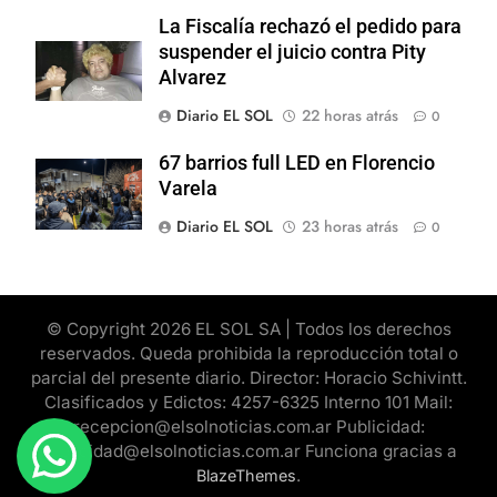
La Fiscalía rechazó el pedido para
suspender el juicio contra Pity
Alvarez
Diario EL SOL
22 horas atrás
0
67 barrios full LED en Florencio
Varela
Diario EL SOL
23 horas atrás
0
© Copyright 2026 EL SOL SA | Todos los derechos
reservados. Queda prohibida la reproducción total o
parcial del presente diario. Director: Horacio Schivintt.
Clasificados y Edictos: 4257-6325 Interno 101 Mail:
recepcion@elsolnoticias.com.ar Publicidad:
publicidad@elsolnoticias.com.ar Funciona gracias a
.
BlazeThemes