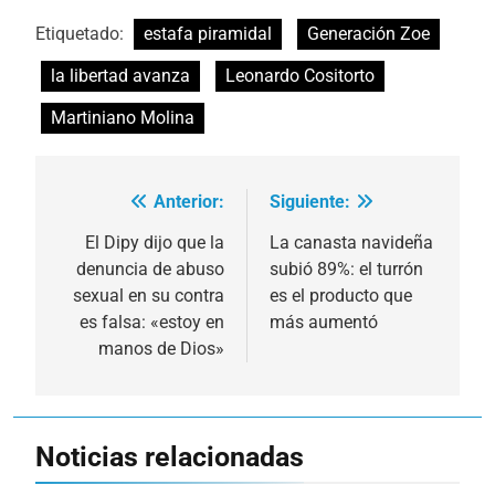
Etiquetado:
estafa piramidal
Generación Zoe
la libertad avanza
Leonardo Cositorto
Martiniano Molina
Anterior:
Siguiente:
Navegación
de
El Dipy dijo que la
La canasta navideña
denuncia de abuso
subió 89%: el turrón
entradas
sexual en su contra
es el producto que
es falsa: «estoy en
más aumentó
manos de Dios»
Noticias relacionadas