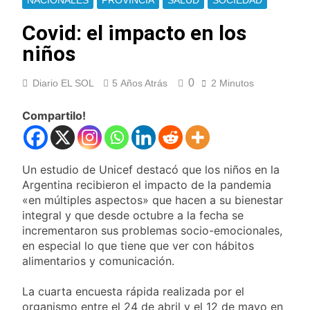
NACIONALES
PROVINCIA
SALUD
SOCIEDAD
extranjeros
Detuvieron en
Quilmes a un hombre
Covid: el impacto en los
que amenazó a Milei
21 Horas Atrás
niños
a través de TikTok
Veteranos de Guerra
capacitan a agentes
0
Diario EL SOL
5 Años Atrás
2 Minutos
municipales de
21 Horas Atrás
Quilmes en la causa
Orgullo para Quilmes:
Malvinas
Compartilo!
reconocieron a Apres
Salud por sus 50
22 Horas Atrás
años de trayectoria
Siguen avanzando
las intervenciones
Un estudio de Unicef destacó que los niños en la
hídricas en
22 Horas Atrás
Argentina recibieron el impacto de la pandemia
Berazategui y
Se notificaron 21
«en múltiples aspectos» que hacen a su bienestar
Quilmes
nuevos casos de la
integral y que desde octubre a la fecha se
fiebre chikungunya en
22 Horas Atrás
incrementaron sus problemas socio-emocionales,
el país
Las vacaciones de
en especial lo que tiene que ver con hábitos
invierno se
alimentarios y comunicación.
disfrutaron en
24 Horas Atrás
familia
Berazategui será
La cuarta encuesta rápida realizada por el
sede del Festival de
organismo entre el 24 de abril y el 12 de mayo en