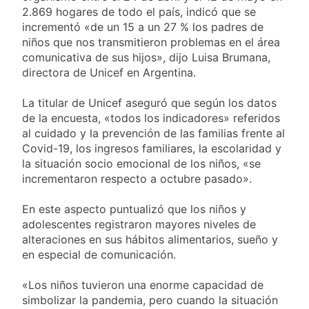
Cine de la India 2026
1 Día Atrás
2.869 hogares de todo el país, indicó que se
con entrada libre y
Vozinha fue
incrementó «de un 15 a un 27 % los padres de
gratuita
presentado como
niños que nos transmitieron problemas en el área
nuevo refuerzo de
1 Día Atrás
comunicativa de sus hijos», dijo Luisa Brumana,
Colo Colo y promete
Los bonos y ADR
directora de Unicef en Argentina.
dar pelea por el arco
argentinos cerraron
en baja y el riesgo
1 Día Atrás
La titular de Unicef aseguró que según los datos
país volvió a subir
Argentina respondió
de la encuesta, «todos los indicadores» referidos
a Brasil tras la rebaja
al cuidado y la prevención de las familias frente al
diplomática y
1 Día Atrás
Covid-19, los ingresos familiares, la escolaridad y
atribuyó la medida a
la situación socio emocional de los niños, «se
diferencias
incrementaron respecto a octubre pasado».
ideológicas
En este aspecto puntualizó que los niños y
adolescentes registraron mayores niveles de
alteraciones en sus hábitos alimentarios, sueño y
en especial de comunicación.
«Los niños tuvieron una enorme capacidad de
simbolizar la pandemia, pero cuando la situación