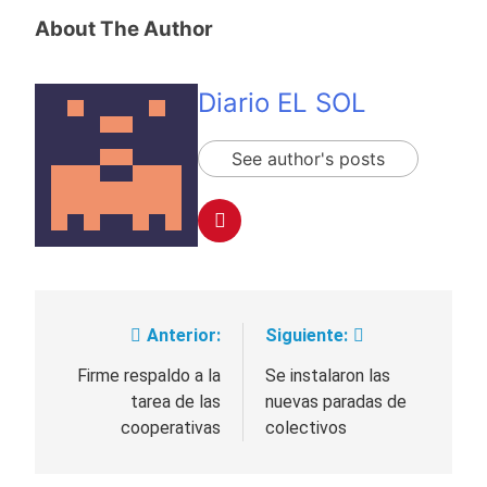
About The Author
Diario EL SOL
See author's posts
Anterior:
Siguiente:
Navegación
de
Firme respaldo a la
Se instalaron las
tarea de las
nuevas paradas de
entradas
cooperativas
colectivos