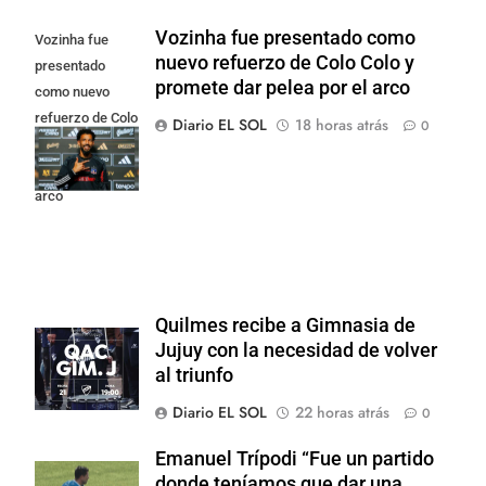
Vozinha fue presentado como
Vozinha fue
nuevo refuerzo de Colo Colo y
presentado
promete dar pelea por el arco
como nuevo
refuerzo de Colo
Diario EL SOL
18 horas atrás
0
Colo y promete
dar pelea por el
arco
Quilmes recibe a Gimnasia de
Jujuy con la necesidad de volver
al triunfo
Diario EL SOL
22 horas atrás
0
Emanuel Trípodi “Fue un partido
donde teníamos que dar una