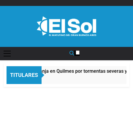
Saltar
al
contenido
Diario EL SOL
Alerta naranja en Quilmes por tormentas severas y fue
TITULARES
9 Horas Atrás