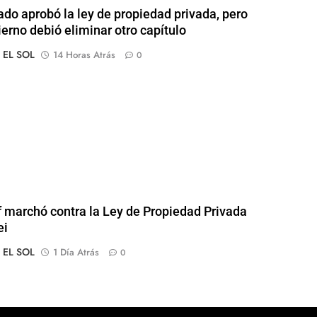
ado aprobó la ley de propiedad privada, pero
ierno debió eliminar otro capítulo
o EL SOL
14 Horas Atrás
0
of marchó contra la Ley de Propiedad Privada
ei
o EL SOL
1 Día Atrás
0