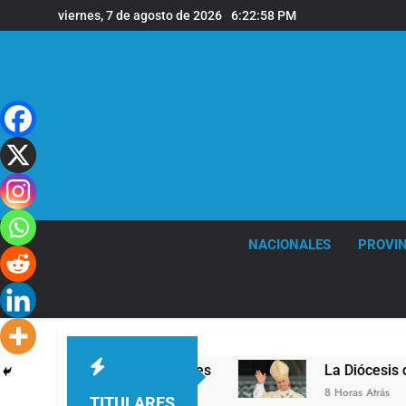
Saltar
viernes, 7 de agosto de 2026
6:22:59 PM
al
contenido
NACIONALES
PROVIN
la sede de Quilmes
La Diócesis de Quilmes cele
8 Horas Atrás
TITULARES