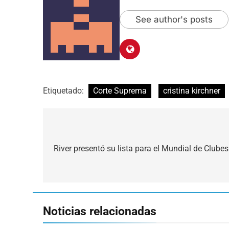
See author's posts
Etiquetado:
Corte Suprema
cristina kirchner
Navegación
de
River presentó su lista para el Mundial de Clubes
entradas
Noticias relacionadas