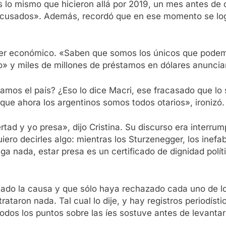
Es lo mismo que hicieron allá por 2019, un mes antes de o
acusados». Además, recordó que en ese momento se logr
der económico. «Saben que somos los únicos que podemo
o» y miles de millones de préstamos en dólares anuncia
amos el país? ¿Eso lo dice Macri, ese fracasado que lo
 que ahora los argentinos somos todos otarios», ironizó.
rtad y yo presa», dijo Cristina. Su discurso era interrum
ero decirles algo: mientras los Sturzenegger, los inefa
iga nada, estar presa es un certificado de dignidad polí
atado la causa y que sólo haya rechazado cada uno de l
trataron nada. Tal cual lo dije, y hay registros periodíst
todos los puntos sobre las íes sostuve antes de levanta