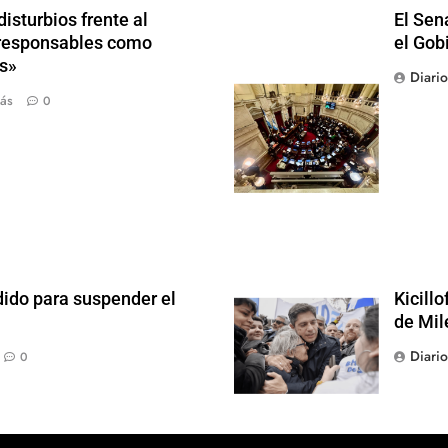
isturbios frente al
El Sen
s responsables como
el Gob
s»
Diari
ás
0
dido para suspender el
Kicill
de Mil
Diari
0