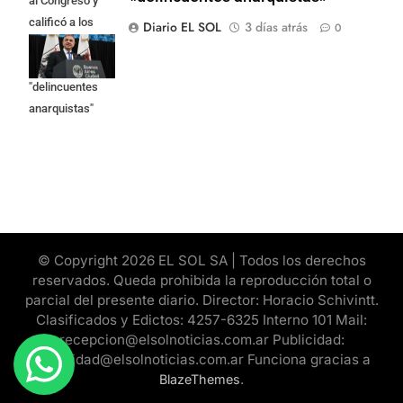
al Congreso y
calificó a los
Diario EL SOL
3 días atrás
0
responsables
como
"delincuentes
anarquistas"
© Copyright 2026 EL SOL SA | Todos los derechos
reservados. Queda prohibida la reproducción total o
parcial del presente diario. Director: Horacio Schivintt.
Clasificados y Edictos: 4257-6325 Interno 101 Mail:
recepcion@elsolnoticias.com.ar Publicidad:
publicidad@elsolnoticias.com.ar Funciona gracias a
.
BlazeThemes