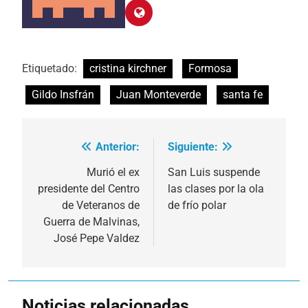
Etiquetado:
cristina kirchner
Formosa
Gildo Insfrán
Juan Monteverde
santa fe
Anterior:
Siguiente:
Navegación
de
Murió el ex
San Luis suspende
presidente del Centro
las clases por la ola
entradas
de Veteranos de
de frío polar
Guerra de Malvinas,
José Pepe Valdez
Noticias relacionadas