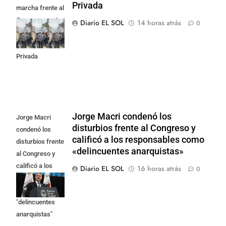
Privada
marcha frente al
Congreso contra
Diario EL SOL
14 horas atrás
0
la Ley de
Propiedad
Privada
Jorge Macri condenó los
Jorge Macri
disturbios frente al Congreso y
condenó los
calificó a los responsables como
disturbios frente
«delincuentes anarquistas»
al Congreso y
calificó a los
Diario EL SOL
16 horas atrás
0
responsables
como
"delincuentes
anarquistas"