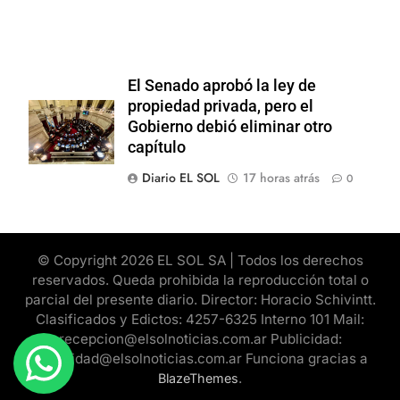
El Senado aprobó la ley de
propiedad privada, pero el
Gobierno debió eliminar otro
capítulo
Diario EL SOL
17 horas atrás
0
© Copyright 2026 EL SOL SA | Todos los derechos
reservados. Queda prohibida la reproducción total o
parcial del presente diario. Director: Horacio Schivintt.
Clasificados y Edictos: 4257-6325 Interno 101 Mail:
recepcion@elsolnoticias.com.ar Publicidad:
publicidad@elsolnoticias.com.ar Funciona gracias a
.
BlazeThemes